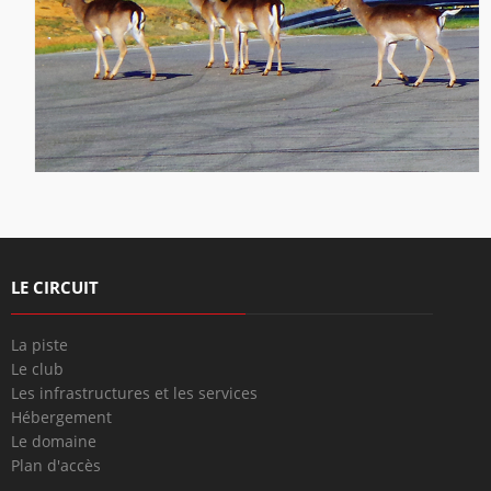
LE CIRCUIT
La piste
Le club
Les infrastructures et les services
Hébergement
Le domaine
Plan d'accès